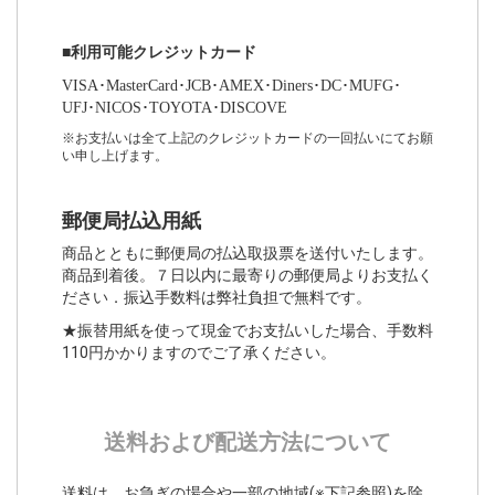
■利用可能クレジットカード
VISA･MasterCard･JCB･AMEX･Diners･DC･MUFG･
UFJ･NICOS･TOYOTA･DISCOVE
※お支払いは全て上記のクレジットカードの一回払いにてお願
い申し上げます。
郵便局払込用紙
商品とともに郵便局の払込取扱票を送付いたします。
商品到着後。７日以内に最寄りの郵便局よりお支払く
ださい．振込手数料は弊社負担で無料です。
★振替用紙を使って現金でお支払いした場合、手数料
110円かかりますのでご了承ください。
送料および配送方法について
送料は、お急ぎの場合や一部の地域(※下記参照)を除