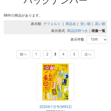
バックナンバー
88件の商品があります。
表示順 :
デフォルト
｜
商品名
｜
安い順
｜
高い順
表示形式 :
商品説明つき
｜
画像一覧
表示件数 :
前へ
1
2
3
4
5
次へ
2020年1月号(№822)