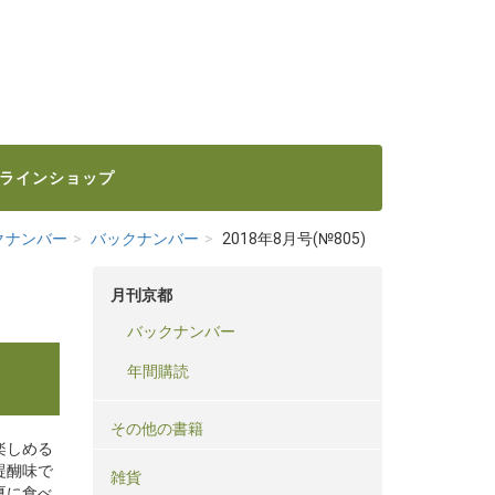
ラインショップ
クナンバー
バックナンバー
2018年8月号(№805)
月刊京都
バックナンバー
年間購読
その他の書籍
楽しめる
醍醐味で
雑貨
夏に食べ