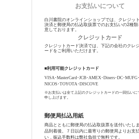
お支払いについて
白川書院のオンラインショップでは、クレジッ
決済と郵便局の払込取扱票でのお支払いの2種類
意しております。
クレジットカード
クレジットカード決済では、下記の会社のクレ
ードをご利用いただけます。
■利用可能クレジットカード
VISA･MasterCard･JCB･AMEX･Diners･DC･MUFG
NICOS･TOYOTA･DISCOVE
※お支払いは全て上記のクレジットカードの一回払いに
申し上げます。
郵便局払込用紙
商品とともに郵便局の払込取扱票を送付いたし
品到着後。７日以内に最寄りの郵便局よりお支
い．振込手数料は弊社負担で無料です。