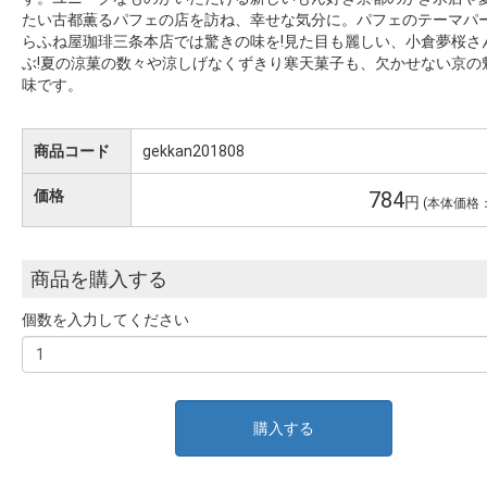
たい古都薫るパフェの店を訪ね、幸せな気分に。パフェのテーマパー
らふね屋珈琲三条本店では驚きの味を!見た目も麗しい、小倉夢桜さ
ぶ!夏の涼菓の数々や涼しげなくずきり寒天菓子も、欠かせない京の
味です。
商品コード
gekkan201808
価格
784
円
(本体価格：
商品を購入する
個数を入力してください