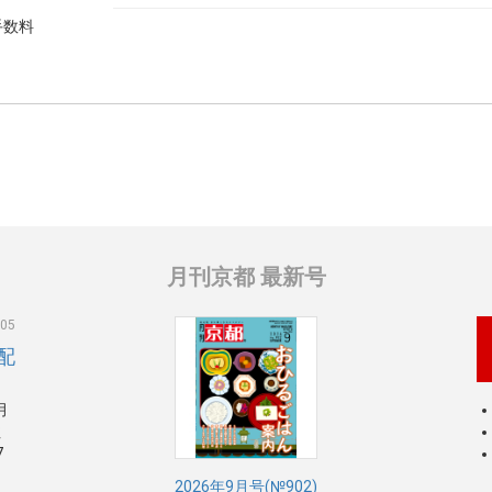
手数料
月刊京都 最新号
.05
配
月
注
7
2026年9月号(№902)