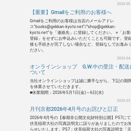
2026.05
【重要】Gmailをご利用のお客様へ
Gmailをご利用のお客様は当店のメールアドレ
ス”books@gekkan-kyoto.net”/”shop@gekkan-
kyoto.net”を「連絡先」に登録してください。 ※「お
登録」をせずにお申込みいただくことも可能です。登
後も手続きが完了しない場合など、登録なしでお進み
ださい。
2026.04
オンラインショップ G.W.中の受注・配送
ついて
当社オンラインショップは誠に勝手ながら、下記の期
を休業させていただきます。
■休業期間：2026年5月1日(金)～6日(水)
2026.03
月刊京都2026年4月号のお詫びと訂正
2026年4月号の【春期非公開文化財特別公開】P57に
伏見稲荷大社の写真説明文に誤りがありましたのでお
らせいたします。P57：伏見稲荷大社の写真説明文「