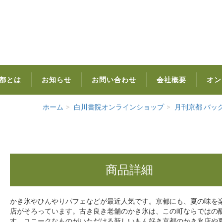
都とは
お知らせ
お問い合わせ
会社概要
オン
ホーム
白川書院オンラインショップ
月刊京都 バッ
商品詳細
かき氷やひんやりパフェなどが最近人気です。京都にも、夏の味を
店がそろっています。古き良き老舗のかき氷は、この町ならではの
す。ユニークなものがいただける新しいもん好き京都のかき氷店や