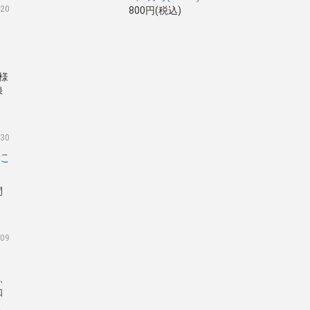
.20
800円(税込)
客様
録
く
.30
に
間
.09
て、
知
天