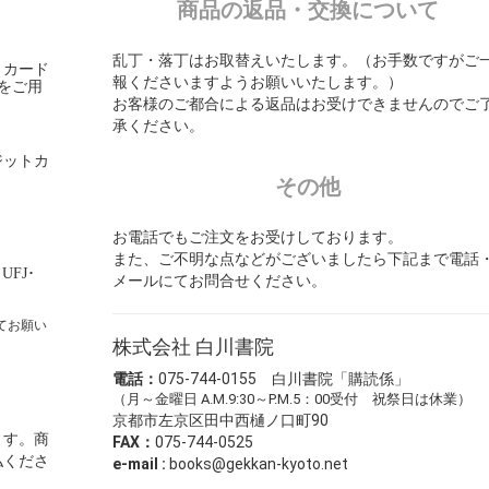
商品の返品・交換について
乱丁・落丁はお取替えいたします。（お手数ですがご
トカード
報くださいますようお願いいたします。）
をご用
お客様のご都合による返品はお受けできませんのでご
承ください。
ジットカ
その他
お電話でもご注文をお受けしております。
また、ご不明な点などがございましたら下記まで電話
･UFJ･
メールにてお問合せください。
てお願い
株式会社 白川書院
電話：
075-744-0155 白川書院「購読係」
（月～金曜日 A.M.9:30～P.M.5：00受付 祝祭日は休業）
京都市左京区田中西樋ノ口町90
ます。商
FAX：
075-744-0525
払くださ
e-mail :
books@gekkan-kyoto.net