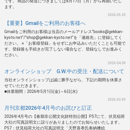
です。 商品の発送につきましては8月17日（月）から再開いたし
ます。
2026.05.20
【重要】Gmailをご利用のお客様へ
Gmailをご利用のお客様は当店のメールアドレス”books@gekkan-
kyoto.net”/”shop@gekkan-kyoto.net”を「連絡先」に登録してく
ださい。 ※「お客様登録」をせずにお申込みいただくことも可能で
す。登録後も手続きが完了しない場合など、登録なしでお進みく
ださい。
2026.04.30
オンラインショップ G.W.中の受注・配送について
当社オンラインショップは誠に勝手ながら、下記の期間を休業さ
せていただきます。
■休業期間：2026年5月1日(金)～6日(水)
2026.03.09
月刊京都2026年4月号のお詫びと訂正
2026年4月号の【春期非公開文化財特別公開】P57にて、伏見稲荷
大社の写真説明文に誤りがありましたのでお知らせいたします。
P57：伏見稲荷大社の写真説明文「天野喜孝氏奉納襖絵