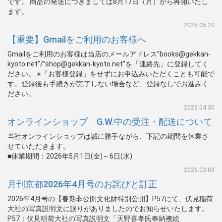
です。 商品の発送につきましては8月17日（月）から再開いたし
ます。
2026.05.20
【重要】Gmailをご利用のお客様へ
Gmailをご利用のお客様は当店のメールアドレス”books@gekkan-
kyoto.net”/”shop@gekkan-kyoto.net”を「連絡先」に登録してく
ださい。 ※「お客様登録」をせずにお申込みいただくことも可能で
す。登録後も手続きが完了しない場合など、登録なしでお進みく
ださい。
2026.04.30
オンラインショップ G.W.中の受注・配送について
当社オンラインショップは誠に勝手ながら、下記の期間を休業さ
せていただきます。
■休業期間：2026年5月1日(金)～6日(水)
2026.03.09
月刊京都2026年4月号のお詫びと訂正
2026年4月号の【春期非公開文化財特別公開】P57にて、伏見稲荷
大社の写真説明文に誤りがありましたのでお知らせいたします。
P57：伏見稲荷大社の写真説明文「天野喜孝氏奉納襖絵