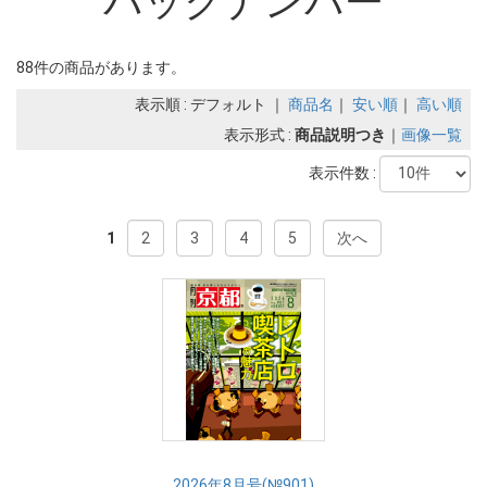
バックナンバー
88件の商品があります。
表示順 : デフォルト ｜
商品名
｜
安い順
｜
高い順
表示形式 :
商品説明つき
｜
画像一覧
表示件数 :
1
2
3
4
5
次へ
2026年8月号(№901)