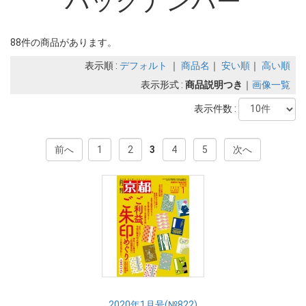
バックナンバー
88件の商品があります。
表示順 :
デフォルト
｜
商品名
｜
安い順
｜
高い順
表示形式 :
商品説明つき
｜
画像一覧
表示件数 :
前へ
1
2
3
4
5
次へ
2020年1月号(№822)