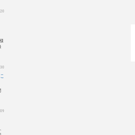
.20
客様
録
く
.30
に
間
.09
て、
知