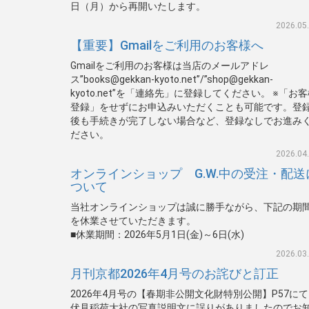
日（月）から再開いたします。
2026.05
【重要】Gmailをご利用のお客様へ
Gmailをご利用のお客様は当店のメールアドレ
ス”books@gekkan-kyoto.net”/”shop@gekkan-
kyoto.net”を「連絡先」に登録してください。 ※「お
登録」をせずにお申込みいただくことも可能です。登
後も手続きが完了しない場合など、登録なしでお進み
ださい。
2026.04
オンラインショップ G.W.中の受注・配送
ついて
当社オンラインショップは誠に勝手ながら、下記の期
を休業させていただきます。
■休業期間：2026年5月1日(金)～6日(水)
2026.03
月刊京都2026年4月号のお詫びと訂正
2026年4月号の【春期非公開文化財特別公開】P57に
伏見稲荷大社の写真説明文に誤りがありましたのでお