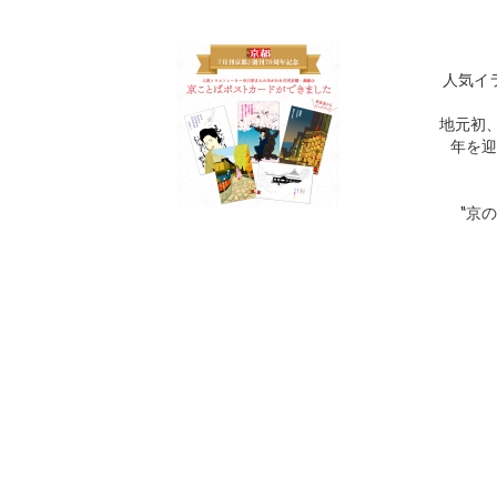
人気イ
地元初
年を迎
‟京