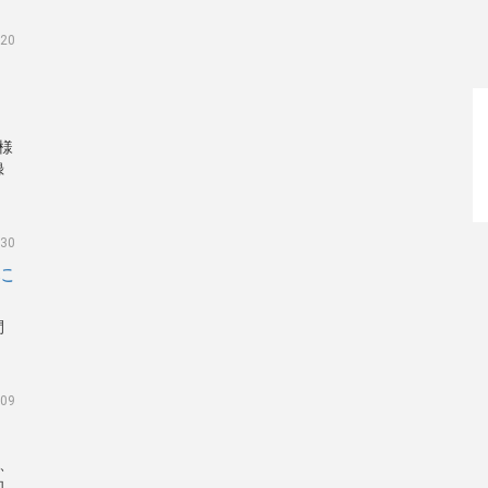
.20
客様
録
く
.30
に
間
.09
て、
知