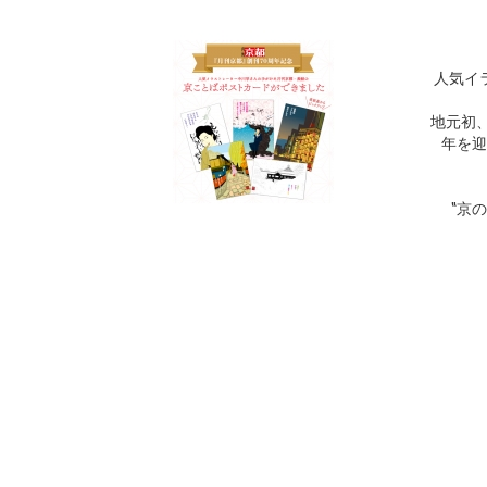
人気イ
地元初
年を迎
‟京