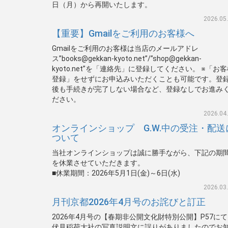
日（月）から再開いたします。
2026.05
【重要】Gmailをご利用のお客様へ
Gmailをご利用のお客様は当店のメールアドレ
ス”books@gekkan-kyoto.net”/”shop@gekkan-
kyoto.net”を「連絡先」に登録してください。 ※「お
登録」をせずにお申込みいただくことも可能です。登
後も手続きが完了しない場合など、登録なしでお進み
ださい。
2026.04
オンラインショップ G.W.中の受注・配送
ついて
当社オンラインショップは誠に勝手ながら、下記の期
を休業させていただきます。
■休業期間：2026年5月1日(金)～6日(水)
2026.03
月刊京都2026年4月号のお詫びと訂正
2026年4月号の【春期非公開文化財特別公開】P57に
伏見稲荷大社の写真説明文に誤りがありましたのでお